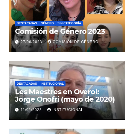
DESTACADAS
GÉNERO
SIN CATEGORÍA
Comisión de Género 2023
27/06/2023
COMISIÓN DE GÉNERO
DESTACADAS
INSTITUCIONAL
Les Maestres en Overol:
Jorge Onofri (mayo de 2020)
11/01/2023
INSTITUCIONAL