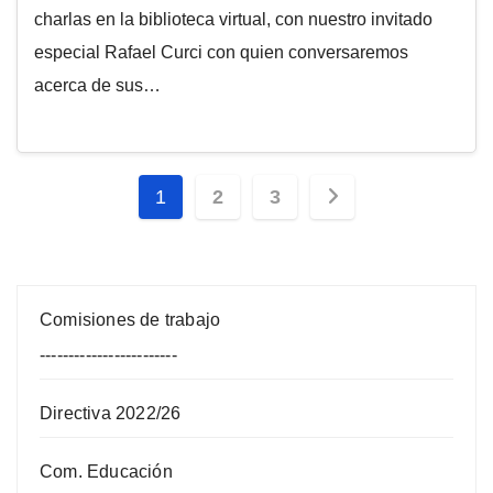
charlas en la biblioteca virtual, con nuestro invitado
especial Rafael Curci con quien conversaremos
acerca de sus…
Paginación
1
2
3
de
entradas
Comisiones de trabajo
------------------------
Directiva 2022/26
Com. Educación